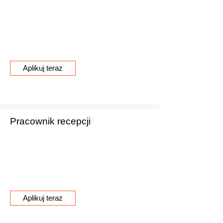
To jest akapit. Kliknij, aby edytować i dodać
własny tekst. Tutaj możesz opowiedzieć
swoją historię i przedstawić się
użytkownikom.
Aplikuj teraz
Pracownik recepcji
To jest akapit. Kliknij, aby edytować i dodać
własny tekst. Tutaj możesz opowiedzieć
swoją historię i przedstawić się
użytkownikom.
Aplikuj teraz