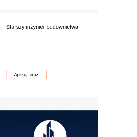
Starszy inżynier budownictwa
To jest akapit. Kliknij, aby edytować i dodać
własny tekst. Tutaj możesz opowiedzieć
swoją historię i przedstawić się
użytkownikom.
Aplikuj teraz