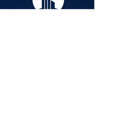
LogiBau Nord KG
Überseeallee 1
20457 Hamburg
+49 177 2330165
info@logi-bau.com
Fragen
Bei Fragen rufen Sie uns bitte an: